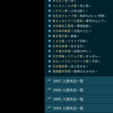
オルガノ賞
＜水＞
コニカミノルタ賞
＜光と色＞
シチズン賞
＜人生は続く＞
住生活グループ賞
＜気持ちのいい空間＞
新キャタピラー三菱賞
＜青空のもとで＞
大日精化工業賞
＜環境色彩＞
大日本印刷賞
＜大気のうた＞
東京電力賞
＜家族＞
トヨタ賞
＜ドライブ日和＞
日本生命賞
＜生きる力＞
ＪＲ東日本賞
＜自然の中に＞
日立情報システムズ賞
＜きらきら＞
日立ハイテクノロジーズ賞
＜子供＞
日立物流賞
＜共に生きる＞
堀場製作所賞
＜地球のささやき＞
2007 入賞作品一覧
2006 入賞作品一覧
2005 入賞作品一覧
2004 入賞作品一覧