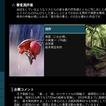
審査員評価
会話をしているようなリスたちの姿を森の空気感とともに写し出した
らリスたちののんびりした暮らしぶりまでが伝わる秀作で満票を獲得
樹木の年輪が感じられる「屋久島の番人」の2点も優れた作品です。
佳作
画題「にわか雨」
小林量一（74歳）
自営業
栃木県足利市
企業コメント
王子製紙では、「森」と「紙」のリサイクルの両輪で、循環型ビジネス
を保有。海外11カ所でも17万haの植林を実施し、2010年度までに面積
収し、最大限利用する」という考えのもと古紙利用率62％を目標とし
貢献」の実現のため、環境と共生した事業活動を推進していきます。