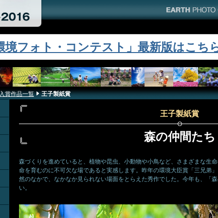
「環境フォト・コンテスト」最新版はこちら！
8 入賞作品一覧
王子製紙賞
王子製紙賞
森の仲間たち
森づくりを進めていると、植物や昆虫、小動物や小鳥など、さまざまな生命
命を育むのに不可欠な場であると実感します。昨年の環境大臣賞「三兄弟」
然のなかで、なかなか見られない場面をとらえた秀作でした。今年も、「森
い。