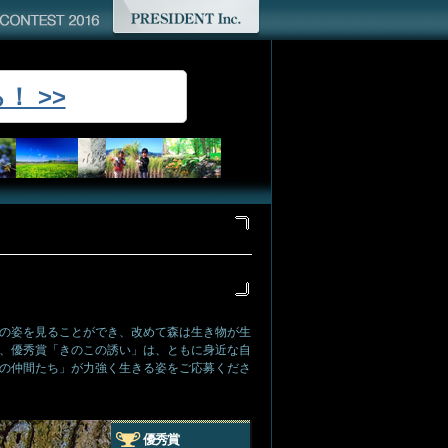
 >>
の姿を見ることができ、改めて森は生き物が生
、優秀賞「きのこの誘い」は、ともに身近な自
の仲間たち」が力強く生きる姿をご応募くださ
優秀賞