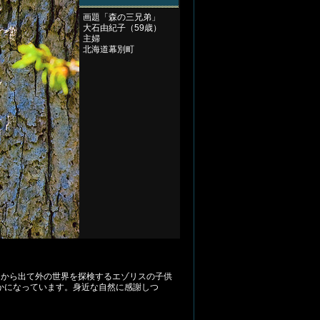
画題「森の三兄弟」
大石由紀子（59歳）
主婦
北海道幕別町
洞から出て外の世界を探検するエゾリスの子供
かになっています。身近な自然に感謝しつ
。