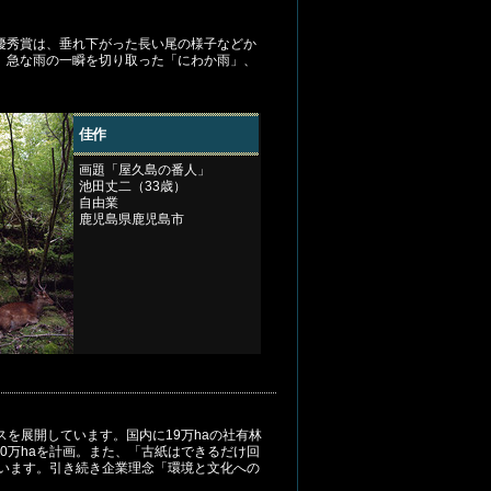
優秀賞は、垂れ下がった長い尾の様子などか
。急な雨の一瞬を切り取った「にわか雨」、
佳作
画題「屋久島の番人」
池田丈二（33歳）
自由業
鹿児島県鹿児島市
を展開しています。国内に19万haの社有林
30万haを計画。また、「古紙はできるだけ回
ています。引き続き企業理念「環境と文化への