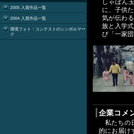
しゃぼん
2005 入賞作品一覧
に、子供
気が伝わ
2004 入賞作品一覧
族と入学
環境フォト・コンテストのシンボルマー
び「一家
ク
企業コメ
私たちの日
的にお届け