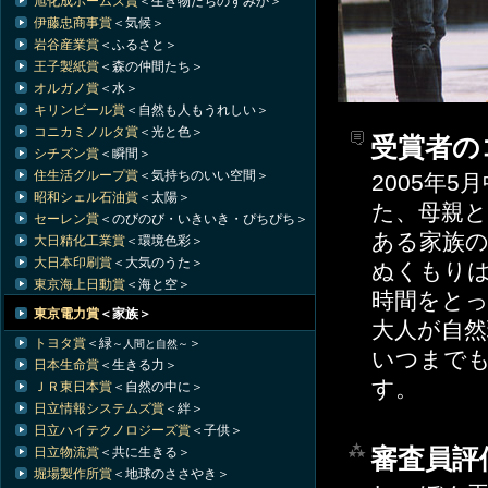
旭化成ホームズ賞
＜生き物たちのすみか＞
伊藤忠商事賞
＜気候＞
岩谷産業賞
＜ふるさと＞
王子製紙賞
＜森の仲間たち＞
オルガノ賞
＜水＞
キリンビール賞
＜自然も人もうれしい＞
コニカミノルタ賞
＜光と色＞
受賞者の
シチズン賞
＜瞬間＞
住生活グループ賞
＜気持ちのいい空間＞
2005年
昭和シェル石油賞
＜太陽＞
た、母親
セーレン賞
＜のびのび・いきいき・ぴちぴち＞
ある家族
大日精化工業賞
＜環境色彩＞
大日本印刷賞
＜大気のうた＞
ぬくもり
東京海上日動賞
＜海と空＞
時間をと
東京電力賞
＜家族＞
大人が自
トヨタ賞
＜緑
＞
～人間と自然～
いつまで
日本生命賞
＜生きる力＞
す。
ＪＲ東日本賞
＜自然の中に＞
日立情報システムズ賞
＜絆＞
日立ハイテクノロジーズ賞
＜子供＞
審査員評
日立物流賞
＜共に生きる＞
堀場製作所賞
＜地球のささやき＞