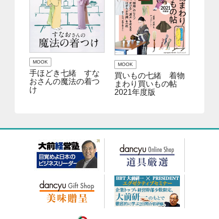
MOOK
MOOK
手ほどき七緒 すな
買いもの七緒 着物
おさんの魔法の着つ
まわり買いもの帖
け
2021年度版