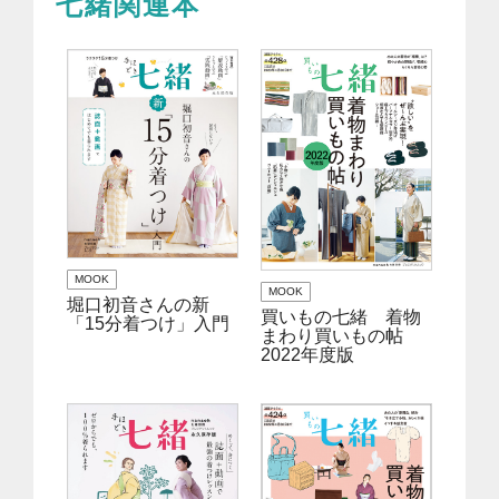
七緒関連本
MOOK
MOOK
堀口初音さんの新
買いもの七緒 着物
「15分着つけ」入門
まわり買いもの帖
2022年度版