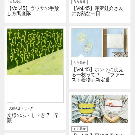
ちら見せ
ちら見せ
【Vol.45】ウワサの手放
【Vol.45】芹沢銈介さん
し方調査隊
にお熱な一日
ちら見せ
【Vol.45】ホントに使え
る一枚って？ 「ファー
スト着物」新定番
文様のふ・し・ぎ
文様のふ・し・ぎ 7 早
蕨
ちら見せ