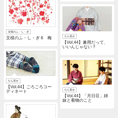
文様のふ・し・ぎ
ちら見せ
文様のふ・し・ぎ 6 梅
【Vol.44】兼用だって、
いいんじゃない？
ちら見せ
【Vol.44】ごろごろコー
ちら見せ
ディネート
【Vol.44】「月日荘」姉
妹と着物のこと