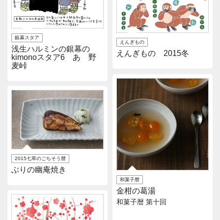
銀幕スタア
えんぎもの
浅生ハルミンの銀幕の
えんぎもの 2015冬
kimonoスタア6 あゝ野
麦峠
2015七草のごちそう暦
ぶりの幽庵焼き
和菓子暦
金柑の葛湯
和菓子暦 第十回