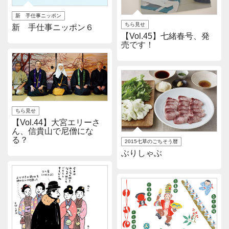
新 手仕事ニッポン
ちら見せ
新 手仕事ニッポン６
【Vol.45】七緒春号、発
売です！
ちら見せ
【Vol.44】大宮エリーさ
ん、信貴山で尼僧にな
る？
2015七草のごちそう暦
ぶりしゃぶ