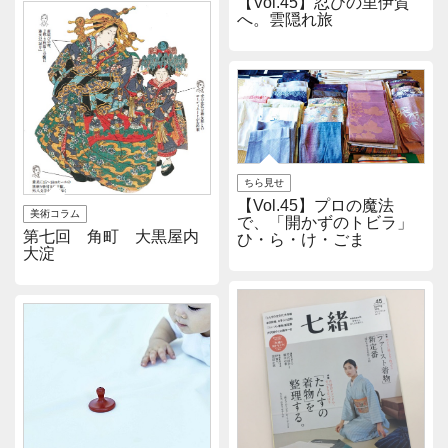
【Vol.45】忍びの里伊賀
へ。雲隠れ旅
ちら見せ
【Vol.45】プロの魔法
美術コラム
で、「開かずのトビラ」
第七回 角町 大黒屋内
ひ・ら・け・ごま
大淀