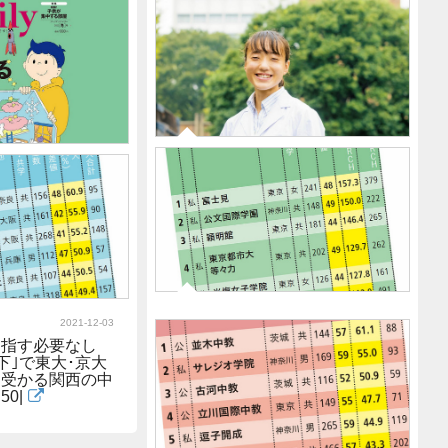
｢何が何でもわが子を医学部
2022-01-09
へ｣"会社員家庭"が最大学費
答率9割｣医学部
4000万台の私大に進ませるた
人も本番に強くな
めに飲む"絶対条件"
整え方
2021-12-28
2021-12-26
｢偏差値日本一の医学生が陸上
慶GMARCH付
で大学日本一｣東京大医学部6年
｣中学受験で注
生の"すごい時間術"
校"はどこか
2021-12-03
2021-12-03
偏差値38で"7割"が早慶
目指す必要なし
GMARCHへ…難関大合格実績
下｣で東大･京大
の高い｢偏差値40台以下｣の中
に受かる関西の中
高一貫校50
0|