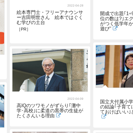
2022-04-28
絵本専門士・フリーアナウンサ
開成で出題｢1÷
ー吉田明世さん 絵本ではぐく
位の数は?｣エ
む学びの土台
がつく低学年か
遊び"
［PR］
2022-04-09
国立大付属小学
高IQのツワモノがずらり｢灘中
の結論｢子育て
学･高校｣に柔道の黒帯の生徒が
ておけばいい｣
たくさんいる理由