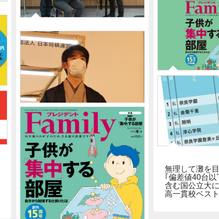
｢共通テスト正
受験生も働く
2022-01-03
る自律神経の
今どき…｢アナログ文具で売上
300%UP｣大阪のおじさん社員
が開発した"子供がやる気にな
る"文具6
｢今や御三家&早
属と肩を並べる
目の"男女共学
2021-12-17
藤井聡太竜王“名人クラスの負
けず嫌い”の姿を見せた公開対
局
無理して灘を
｢偏差値40台以
含む国公立大
高一貫校ベスト5