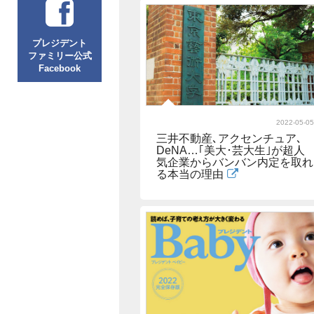
プレジデント
ファミリー公式
Facebook
2022-05-05
三井不動産､アクセンチュア､
DeNA…｢美大･芸大生｣が超人
気企業からバンバン内定を取れ
る本当の理由