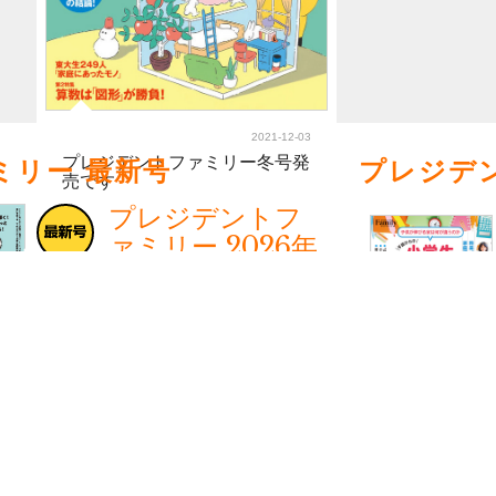
2021-12-03
プレジデントファミリー冬号発
ミリー 最新号
プレジデ
売です
プレジデントフ
ァミリー 2026年
夏号
2026年6月 5日(金)発売！
税込価格：1,500円
特集
迷いが消える、心が楽になる、わが子が伸び
る
令和版・しつけの言
葉大百科