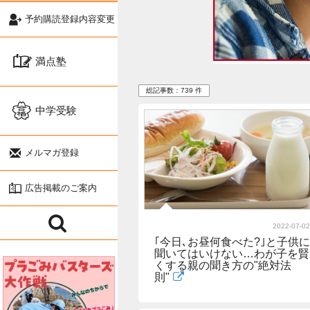
予約購読登録内容変更
満点塾
総記事数：739 件
中学受験
メルマガ登録
広告掲載のご案内
2022-07-02
｢今日､お昼何食べた?｣と子供に
聞いてはいけない…わが子を賢
くする親の聞き方の"絶対法
則"