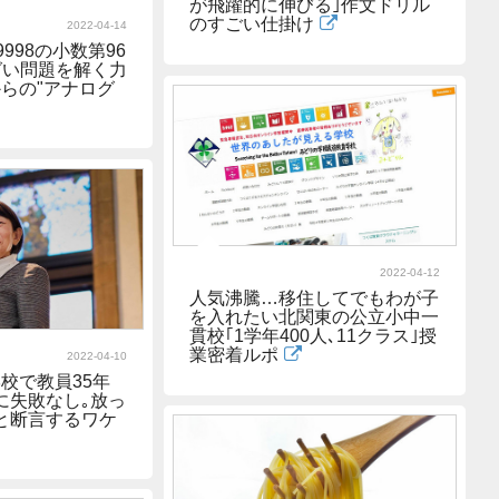
が飛躍的に伸びる｣作文ドリル
のすごい仕掛け
2022-04-14
9998の小数第96
グい問題を解く力
らの"アナログ
2022-04-12
人気沸騰…移住してでもわが子
を入れたい北関東の公立小中一
貫校｢1学年400人､11クラス｣授
業密着ルポ
2022-04-10
校で教員35年
に失敗なし｡放っ
と断言するワケ