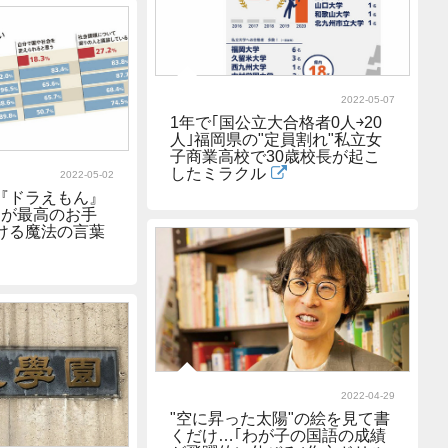
2022-05-07
1年で｢国公立大合格者0人￫20
人｣福岡県の"定員割れ"私立女
子商業高校で30歳校長が起こ
したミラクル
2022-05-02
『ドラえもん』
んが最高のお手
ける魔法の言葉
2022-04-29
"空に昇った太陽"の絵を見て書
くだけ…｢わが子の国語の成績