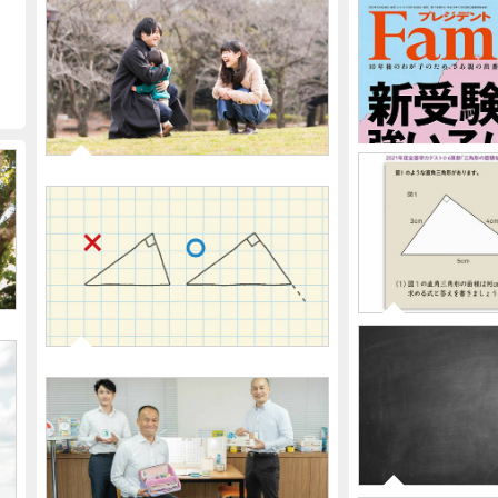
2022-03-05
｢求められた抱っこには100％
答えてほしい｣東京大学名誉教
授が子育て世代に教える"4つの
コツ"
｢正解率は55
2022-01-31
小6が直角三角
開成や桜蔭に合格する子も描い
る問題に大苦
てしまう…二等辺ではない二等
プレジデント
辺三角形､直角ではない直角三
売です
角形｢実例｣