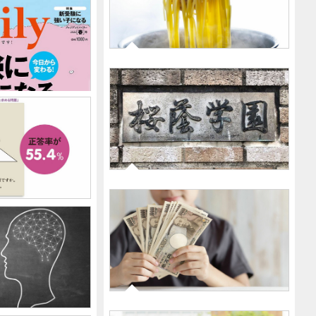
2022-04-03
｢パスタゆでに塩は不要｣塩･し
ょうゆより断然マヨネーズ･ケ
チャップが体にいい科学的根拠
2022-02-21
｢ホームレスの人から大きなも
のもらったから…｣日本一の女
2022-02-03
子校･桜蔭OGが持ち続ける街づ
%｣教育界に激震…
くりの夢
形の面積を求め
2022-03-04
戦する理由
ファミリー春号発
2022-01-12