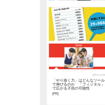
2022-01-04
｢歩いて救急に来る患者の約
0.5%が急変｣異変見抜いて命救
う"日本一の総合診療医"のスゴ
腕
2021-12-25
｢無料お試しの90%が解約され
ない｣年末に絶対やったほうが
いい"サブスクの大掃除"
2021-12-03
「やり抜く力」はどんなツール
で伸びるのか 「フィジタル」
で広がる子供の可能性
[PR]