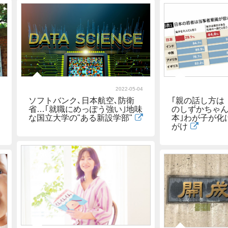
2022-05-04
ソフトバンク､日本航空､防衛
｢親の話し方は
省…｢就職にめっぽう強い｣地味
のしずかちゃ
な国立大学の"ある新設学部"
本｣わが子が化
がけ