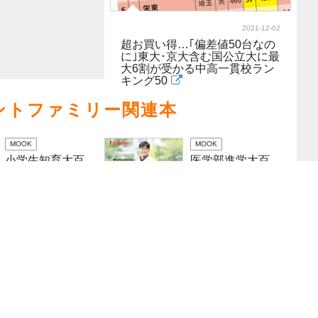
2021-12-02
超お買い得…｢偏差値50台なの
に｣東大･京大含む国公立大に最
大6割が受かる中高一貫校ラン
キング50
ントファミリー関連本
MOOK
MOOK
小学生知育大百
医学部進学大百
科 2023完全保
科2023完全保存
存版
版
MOOK
MOOK
算数が大得意に
日本一わかりや
なる プレジデ
すい小学校受験
ントファミリー
大百科2023完全
総集編
保存版