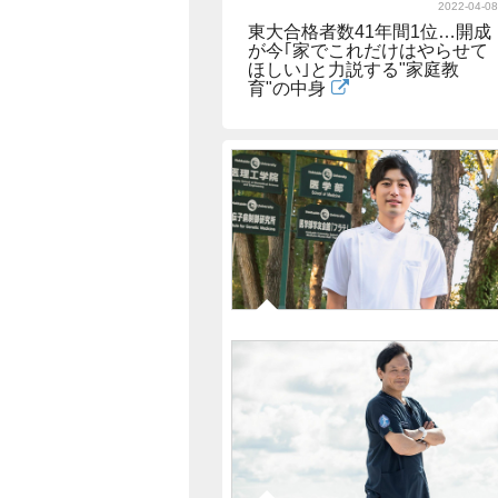
2022-04-08
東大合格者数41年間1位…開成
が今｢家でこれだけはやらせて
ほしい｣と力説する"家庭教
育"の中身
2022-02-14
｢北大医学部生が作った"超体に
いいチョコ"が引っ張りダコ｣外
科医･起業家の二兎を追う5年生
の"野望"