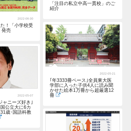
「注目の私立中高一貫校」のご
紹介
2022-06-30
した！「小学校受
」発売
2022-05-21
｢年3333冊ペース｣全員東大医
学部に入った子供4人に読み聞
かせた絵本1万冊から超厳選12
冊
2022-05-07
｢ジャニーズ好き｣
国公立大に6カ
31歳･国語科教