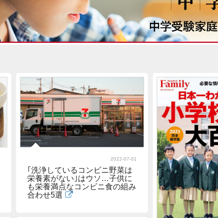
2022-07-01
｢洗浄しているコンビニ野菜は
栄養素がない｣はウソ…子供に
も栄養満点なコンビニ食の組み
合わせ5選