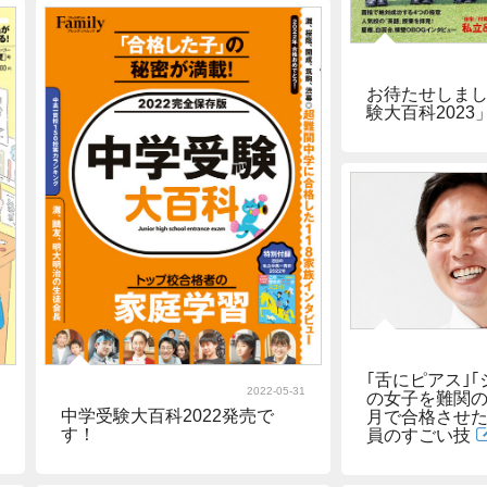
お待たせしま
験大百科2023
｢舌にピアス｣
2022-05-31
の女子を難関の
中学受験大百科2022発売で
月で合格させた
す！
員のすごい技