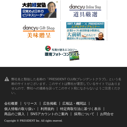
弊社名と類似した名称の「PRESIDENT CLUB(プレジデントクラブ)」という名
称のサイトがございます。このサイトは弊社が運営しているサイトではありま
せんので、弊社への連絡を誤ってこのサイト宛になさらないようご注意くださ
い。
会社概要
リリース
広告掲載
広報誌・機関誌
個人情報の取り扱い
利用規約
特定商取引法に基づく表示
商品のご購入
SNSアカウントのご案内
採用について
お問合せ
Copyright © PRESIDENT Inc. All rights reserved.