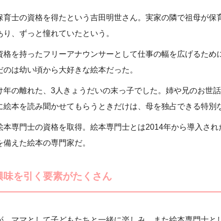
保育士の資格を得たという吉田明世さん。実家の隣で祖母が保
あり、ずっと憧れていたという。
資格を持ったフリーアナウンサーとして仕事の幅を広げるため
だのは幼い頃から大好きな絵本だった。
け年の離れた、3人きょうだいの末っ子でした。姉や兄のお世
に絵本を読み聞かせてもらうときだけは、母を独占できる特別
絵本専門士の資格を取得。絵本専門士とは2014年から導入さ
を備えた絵本の専門家だ。
興味を引く要素がたくさん
が、ママとして子どもたちと一緒に楽しみ、また絵本専門士と