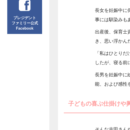
長女を妊娠中に
プレジデント
事には馴染みも
ファミリー公式
Facebook
出産後、保育士
き、思い浮かん
「私はひとりだ
したが、寝る前
長男を妊娠中に
能、および感性
子どもの喜ぶ仕掛けや
そんな吉田さん