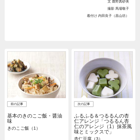
文 鹿野真砂美
撮影 馬場敬子
着付け 内田良子（昌山坊）
前の記事
次の記事
基本のきのこご飯・醤油
ふるふる＆つるるんの杏
味
仁アレンジ「つるるん杏
仁のアレンジ（1）抹茶風
きのこご飯（1）
味とミックスで」
杏仁豆腐（3）