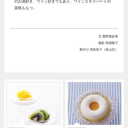
のお酒好き、ワイン好きでもあり、ワインエキスパートの
資格ももつ。
文 鹿野真砂美
撮影 馬場敬子
着付け 内田良子（昌山坊）