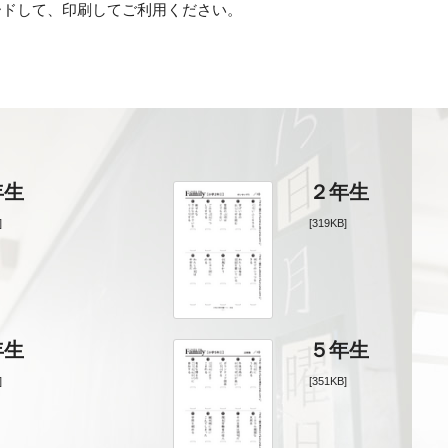
ードして、印刷してご利用ください。
年生
２年生
]
[319KB]
年生
５年生
]
[351KB]