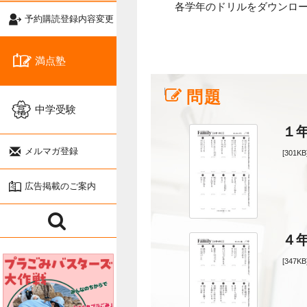
各学年のドリルをダウンロ
予約購読登録内容変更
満点塾
問題
中学受験
１
メルマガ登録
[301KB
広告掲載のご案内
４
[347KB