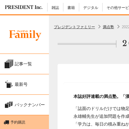
雑誌
書籍
デジタル
その他サービ
プレジデントファミリー
満点塾
20
記事一覧
最新号
本誌好評連載の満点塾。「
バックナンバー
「誌面のドリルだけでは物
永雄輔先生が追加問題を作
予約購読
「学力は、毎日の積み重ね