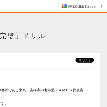
字完璧」ドリル
の著者である東京・吉祥寺の進学塾ＶＡＭＯＳ代表富
です」