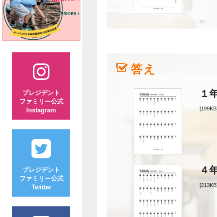
答え
１
プレジデント
ファミリー公式
[199KB
Instagram
４
プレジデント
ファミリー公式
[213KB
Twitter