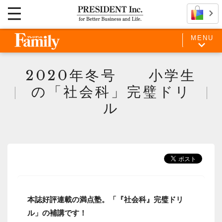
MENU
2020年冬号 小学生
の「社会科」完璧ドリ
ル
本誌好評連載の満点塾。「『社会科』完璧ドリ
ル」の補講です！