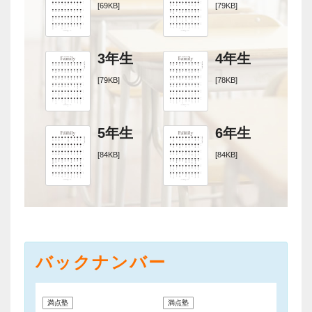
[69KB]
[79KB]
3年生
4年生
[79KB]
[78KB]
5年生
6年生
[84KB]
[84KB]
バックナンバー
満点塾
満点塾