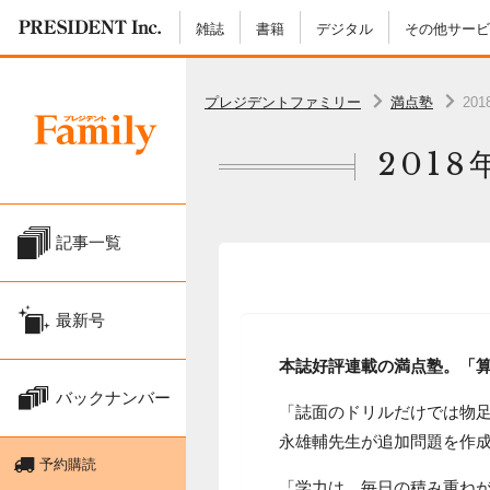
雑誌
書籍
デジタル
その他サービ
プレジデントファミリー
満点塾
2
201
記事一覧
最新号
本誌好評連載の満点塾。「
バックナンバー
「誌面のドリルだけでは物
永雄輔先生が追加問題を作
予約購読
「学力は、毎日の積み重ね