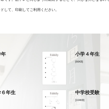
ードして、印刷してご利用ください。
学年
小学４年生
[66KB]
学６年生
中学校受験
[104KB]