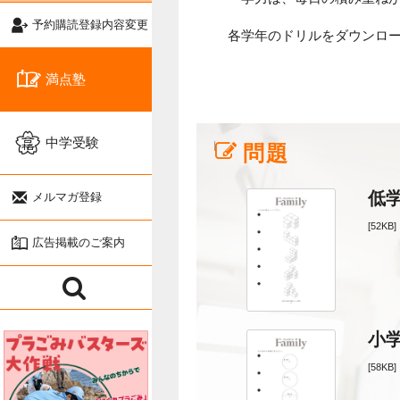
予約購読登録内容変更
各学年のドリルをダウンロ
満点塾
中学受験
問題
低
メルマガ登録
[52KB]
広告掲載のご案内
小
[58KB]