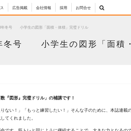
ス
広告掲載
会社情報
採用
お問合せ
018年冬号 小学生の図形「面積・体積」完璧ドリル
8年冬号 小学生の図形「面積
算数『図形』完璧ドリル」の補講です！
足りない！」「もっと練習したい！」そんな子のために、本誌連載
成してくれました。
が命です。筋トレと同じように継続することで、大きな力となるの