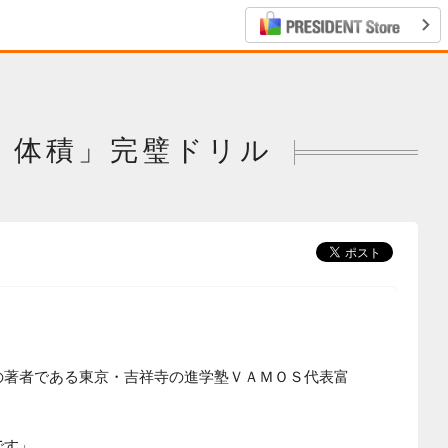
・体積」完璧ドリル
の著者である東京・吉祥寺の進学塾ＶＡＭＯＳ代表富
です」