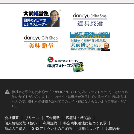
弊社名と類似した名称の「PRESIDENT CLUB(プレジデントクラブ)」という名
称のサイトがございます。このサイトは弊社が運営しているサイトではありま
せんので、弊社への連絡を誤ってこのサイト宛になさらないようご注意くださ
い。
会社概要
リリース
広告掲載
広報誌・機関誌
個人情報の取り扱い
利用規約
特定商取引法に基づく表示
商品のご購入
SNSアカウントのご案内
採用について
お問合せ