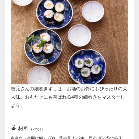
枝元さんの細巻きずしは、お酒のお伴にもぴったりの大
人味。おもたせにも喜ばれる4種の細巻きをマスターし
よう。
材料
（2本分）
白身魚（今回は鯛） 80g、菜の花 1／2束、昆布 10×15cmを3