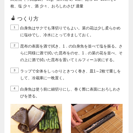
枚、塩 少々、酒 少々、おろしわさび 適量
つくり方
1
白身魚はサクでも薄切りでもよい。菜の花は少し柔らかめ
に塩ゆでし、冷水にとって冷ましておく。
2
昆布の表面を酒で拭き、1．の白身魚を並べて塩を振る。さ
らに同様に酒で拭いた昆布をのせ、1．の菜の花を並べ、そ
の上に酒で拭いた昆布を置いてミルフィーユ状にする。
3
ラップで全体をしっかりときつく巻き、皿1～2枚で重しを
して、冷蔵庫に一晩置く。
4
白身魚は使う前に細切りにし、巻く際に表面におろしわさ
びを塗る。