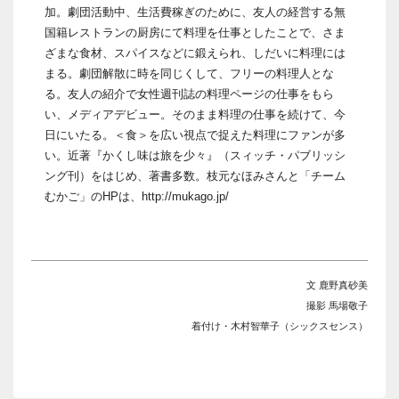
加。劇団活動中、生活費稼ぎのために、友人の経営する無
国籍レストランの厨房にて料理を仕事としたことで、さま
ざまな食材、スパイスなどに鍛えられ、しだいに料理には
まる。劇団解散に時を同じくして、フリーの料理人とな
る。友人の紹介で女性週刊誌の料理ページの仕事をもら
い、メディアデビュー。そのまま料理の仕事を続けて、今
日にいたる。＜食＞を広い視点で捉えた料理にファンが多
い。近著『かくし味は旅を少々』（スィッチ・パブリッシ
ング刊）をはじめ、著書多数。枝元なほみさんと「チーム
むかご」のHPは、http://mukago.jp/
文 鹿野真砂美
撮影 馬場敬子
着付け・木村智華子（シックスセンス）