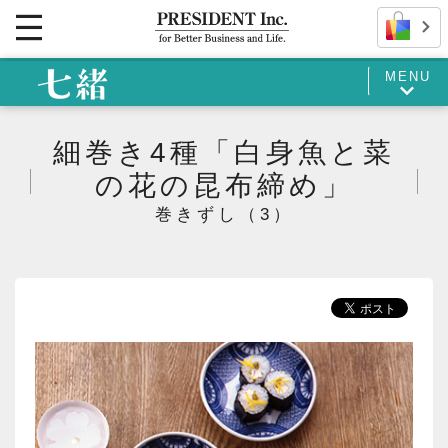
MENU
細巻き4種「白身魚と菜
の花の昆布締め」
巻きずし（3）