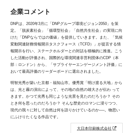
企業コメント
DNPは、2020年3月に「DNPグループ環境ビジョン2050」を策
定。「脱炭素社会」「循環型社会」「自然共生社会」の実現に向
けた「DNPならではの価値」を提供していきます。また、「気候
変動関連財務情報開示タスクフォース（TCFD）」が提言する情
報開示を行い、ステークホルダーとの対話を積極的に推進。こう
した活動が評価され、国際的な環境関連非営利団体のCDP（本
部：ロンドン）から、「サプライヤーエンゲージメント評価」に
おいて最高評価のリーダーボードに選出されました。
明智光秀が築いた京都・福知山市。優秀賞「明け渡る大地」から
は、光と霧の演出によって、その地の自然の雄大さが伝わ って
きます。かつて光秀も同じような光景を見たのだろうか？ その
とき何を思ったのだろうか？ そんな歴史のロマンに浸りつつ、
現代の我々に対して自然は何を語りかけているのか──。物思い
にふけりたくなる作品です。
大日本印刷株式会社