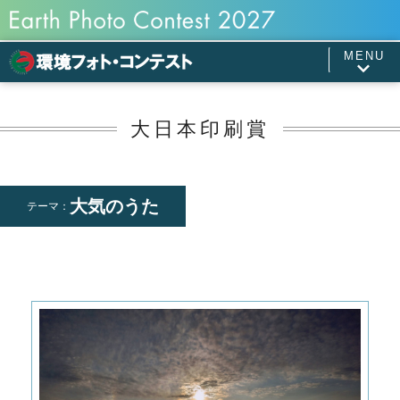
MENU
大日本印刷賞
大気のうた
テーマ：