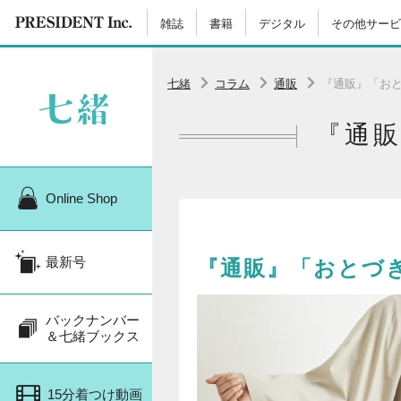
雑誌
書籍
デジタル
その他サービ
七緒
コラム
通販
『通販』「お
『通
Online Shop
最新号
『通販』「おとづ
バックナンバー
＆七緒ブックス
15分着つけ動画