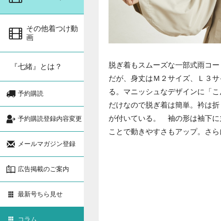
その他着つけ動
画
脱ぎ着もスムーズな一部式雨コー
『七緒』とは？
だが、身丈はＭ２サイズ、Ｌ３サ
る。マニッシュなデザインに「こ
予約購読
だけなので脱ぎ着は簡単。衿は折
が付いている。 袖の形は袖下に
予約購読登録内容変更
ことで動きやすさもアップ。さら
メールマガジン登録
広告掲載のご案内
最新号ちら見せ
コラム