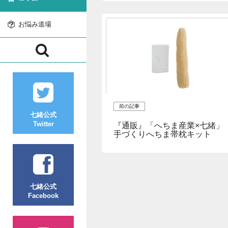
お悩み道場
前の記事
七緒公式
Twitter
『通販』「へちま産業×七緒」
手づくりへちま帯枕キット
七緒公式
Facebook