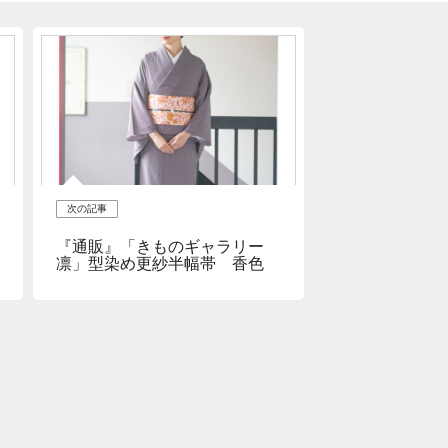
次の記事
『通販』「きものギャラリー
凛」型染め更紗半幅帯 香色