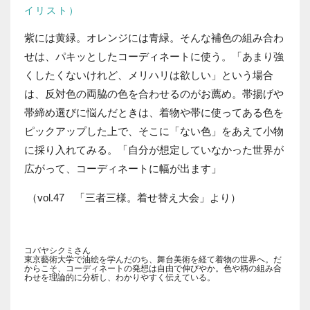
イリスト）
紫には黄緑。オレンジには青緑。そんな補色の組み合わ
せは、パキッとしたコーディネートに使う。「あまり強
くしたくないけれど、メリハリは欲しい」という場合
は、反対色の両脇の色を合わせるのがお薦め。帯揚げや
帯締め選びに悩んだときは、着物や帯に使ってある色を
ピックアップした上で、そこに「ない色」をあえて小物
に採り入れてみる。「自分が想定していなかった世界が
広がって、コーディネートに幅が出ます」
（vol.47 「三者三様。着せ替え大会」より）
コバヤシクミさん
東京藝術大学で油絵を学んだのち、舞台美術を経て着物の世界へ。だ
からこそ、コーディネートの発想は自由で伸びやか。色や柄の組み合
わせを理論的に分析し、わかりやすく伝えている。