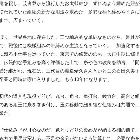
建を祝し、芸者衆から流行したお太鼓結び。ずれぬよう締めた紐が
使われていた組紐の新たな用途を求めた。多彩な柄と締めやすさに
まれ、広まっていく。
ぼり、世界各地に存在した。三つ編み的な単純なものから、道具が
て、戦後には機械組みの帯締めが主流となっていく。 加速化する
に残る手仕事を巡っていた。東京での修業ののち、大正中期に郷里
。伝統的な手組みを高く評価した上で、糸や色の改良を助言、「間
受け継がれ、現在は、三代目の渡邉靖久さんといとこの石田久美子
卒業と同時に家に入りました。もう19年になります」
初代の道具も現役で並び、丸台、角台、重打台、綾竹台、高台と組
のある組玉に糸を巻き付け、玉の移動で紐を組む仕組みは共通で、
業だ。
〝仕込み〞が肝心なのだ。色とりどりの染め糸が納まる棚の前で、
み方で用尺は変わる。不足や余分がないよう計算して、必要な糸を