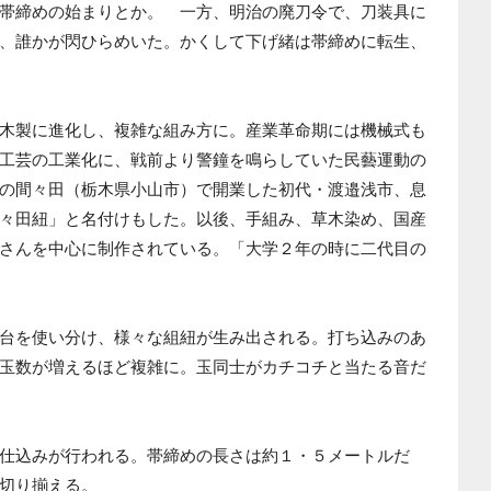
帯締めの始まりとか。 一方、明治の廃刀令で、刀装具に
、誰かが閃ひらめいた。かくして下げ緒は帯締めに転生、
木製に進化し、複雑な組み方に。産業革命期には機械式も
工芸の工業化に、戦前より警鐘を鳴らしていた民藝運動の
の間々田（栃木県小山市）で開業した初代・渡邉浅市、息
々田紐」と名付けもした。以後、手組み、草木染め、国産
さんを中心に制作されている。「大学２年の時に二代目の
台を使い分け、様々な組紐が生み出される。打ち込みのあ
玉数が増えるほど複雑に。玉同士がカチコチと当たる音だ
仕込みが行われる。帯締めの長さは約１・５メートルだ
切り揃える。