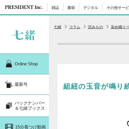
雑誌
書籍
デジタル
その他サービ
七緒
コラム
読みもの
染め織り
Online Shop
最新号
組紐の玉音が鳴り
バックナンバー
＆七緒ブックス
15分着つけ動画