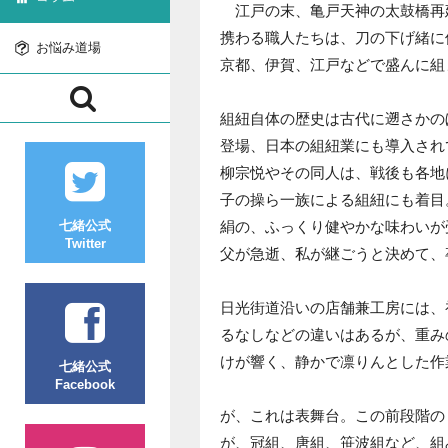
江戸の末、亀戸天神の太鼓橋再
携わる職人たちは、刀の下げ緒に
お悩み道場
京都、伊賀、江戸などで盛んに組
組紐自体の歴史は古代に遡さかの
登場、日本の組紐業にも導入され
柳宗悦やその同人は、戦後も各地
子の操ら一族による組紐にも着目
絹の、ふっくり健やかな味わいが
七緒公式
Twitter
父が急逝、私が継ごうと決めて、
日光街道沿いの店舗兼工房には、
るなしなどの違いはあるが、重み
けが響く、静かで凛りんとした作
七緒公式
Facebook
が、これは表舞台。この前段階の
が、冠組、唐組、笹波組など、組