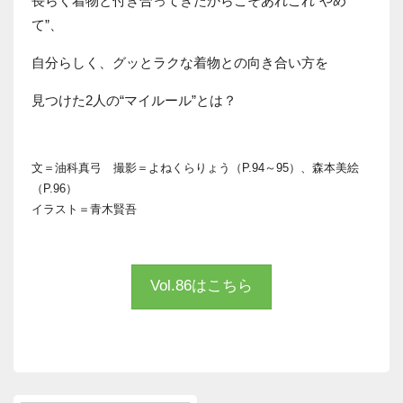
長らく着物と付き合ってきたからこそあれこれ“やめ
て”、
自分らしく、グッとラクな着物との向き合い方を
見つけた2人の“マイルール”とは？
文＝油科真弓 撮影＝よねくらりょう（P.94～95）、森本美絵
（P.96）
イラスト＝青木賢吾
Vol.86はこちら