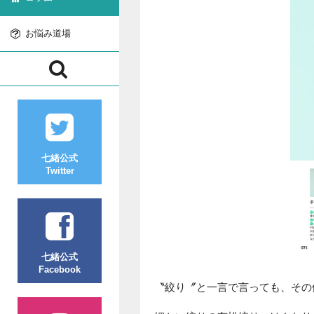
お悩み道場
七緒公式
Twitter
七緒公式
Facebook
〝絞り〞と一言で言っても、その