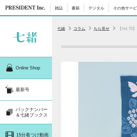
雑誌
書籍
デジタル
その他サービ
七緒
コラム
ちら見せ
【Vol.
Online Shop
最新号
バックナンバー
＆七緒ブックス
15分着つけ動画