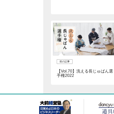
前の記事
【Vol.70】洗える長じゅばん選
手権2022