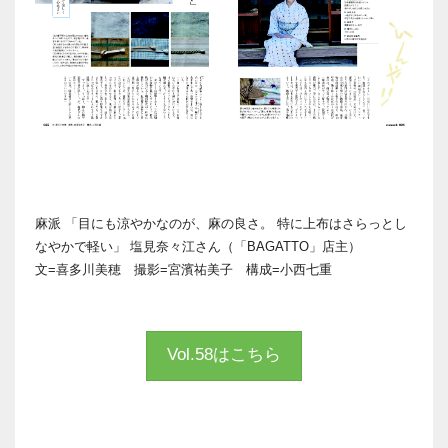
麻派 「目にも涼やかなのが、麻の良さ。 特に上布はさらっとし
なやかで軽い」 塩見奈々江さん（「BAGATTO」店主）
文=喜多川美穂 撮影=宮濱祐美子 構成=小西七重
Vol.58はこちら