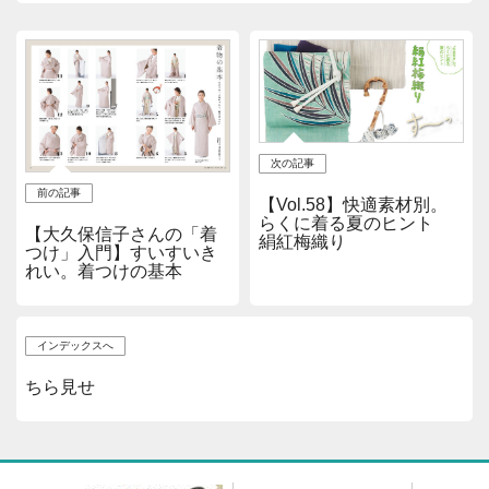
次の記事
前の記事
【Vol.58】快適素材別。
らくに着る夏のヒント
【大久保信子さんの「着
絹紅梅織り
つけ」入門】すいすいき
れい。着つけの基本
インデックスへ
ちら見せ