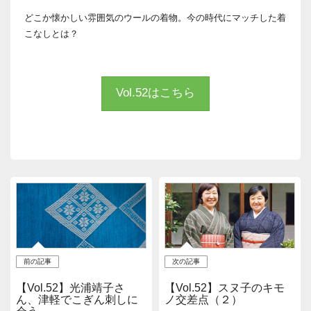
どこか懐かしい雰囲気のウールの着物。今の時代にマッチした着
こなしとは？
Vol.52はこちら
前の記事
次の記事
【Vol.52】光浦靖子さ
【Vol.52】スヌ子のキモ
ん、津軽でこぎん刺しに
ノ交差点（２）