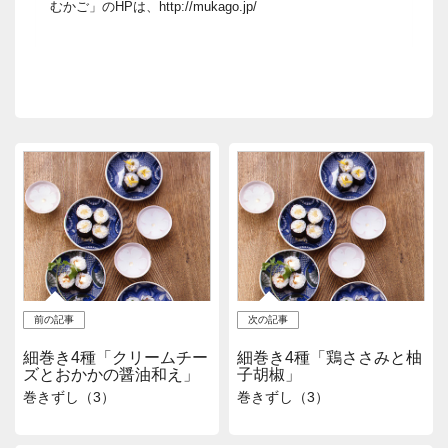
むかご」のHPは、http://mukago.jp/
前の記事
次の記事
細巻き4種「クリームチー
細巻き4種「鶏ささみと柚
ズとおかかの醤油和え」
子胡椒」
巻きずし（3）
巻きずし（3）