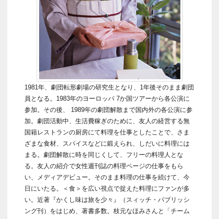
1981年、劇団転形劇場の研究生となり、1年後そのまま劇団
員となる。1983年のヨーロッパ 7か国ツアーから各公演に
参加。その後、 1989年の劇団解散まで国内外の各公演に参
加。劇団活動中、生活費稼ぎのために、友人の経営する無
国籍レストランの厨房にて料理を仕事としたことで、さま
ざまな食材、スパイスなどに鍛えられ、しだいに料理には
まる。劇団解散に時を同じくして、フリーの料理人とな
る。友人の紹介で女性週刊誌の料理ページの仕事をもら
い、メディアデビュー。そのまま料理の仕事を続けて、今
日にいたる。＜食＞を広い視点で捉えた料理にファンが多
い。近著『かくし味は旅を少々』（スィッチ・パブリッシ
ング刊）をはじめ、著書多数。枝元なほみさんと「チーム