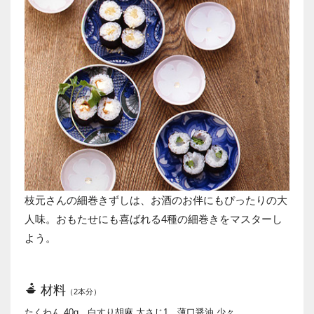
枝元さんの細巻きずしは、お酒のお伴にもぴったりの大
人味。おもたせにも喜ばれる4種の細巻きをマスターし
よう。
材料
（2本分）
たくわん 40g、白すり胡麻 大さじ1、薄口醤油 少々