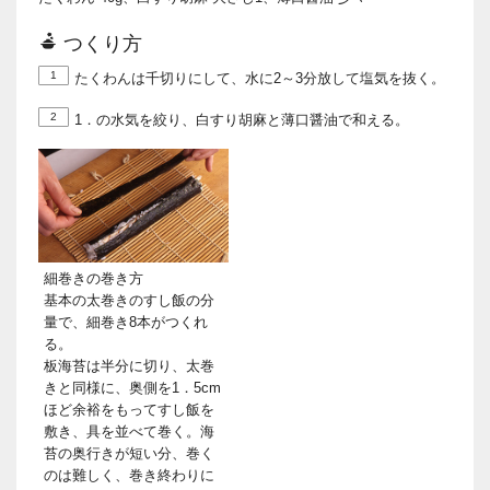
つくり方
1
たくわんは千切りにして、水に2～3分放して塩気を抜く。
2
1．の水気を絞り、白すり胡麻と薄口醤油で和える。
細巻きの巻き方
基本の太巻きのすし飯の分
量で、細巻き8本がつくれ
る。
板海苔は半分に切り、太巻
きと同様に、奥側を1．5cm
ほど余裕をもってすし飯を
敷き、具を並べて巻く。海
苔の奥行きが短い分、巻く
のは難しく、巻き終わりに