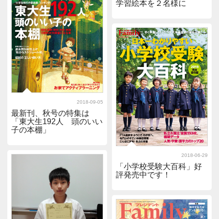
学習絵本を２名様に
2018-09-05
最新刊、秋号の特集は
「東大生192人 頭のいい
子の本棚」
2018-06-29
「小学校受験大百科」好
評発売中です！