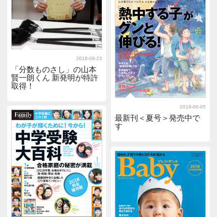
2018-06-23
「分数ものさし」の山本
賢一朗くん 新発明が特許
取得！
2018-06-05
最新刊＜夏号＞発売中で
す