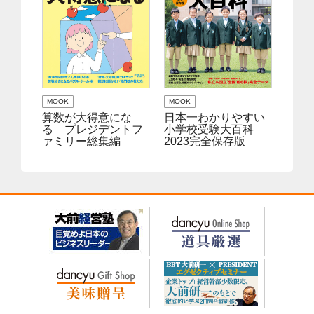
MOOK
MOOK
算数が大得意にな
日本一わかりやすい
る プレジデントフ
小学校受験大百科
ァミリー総集編
2023完全保存版