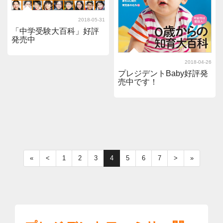
2018-05-31
「中学受験大百科」好評
発売中
2018-04-26
プレジデントBaby好評発
売中です！
«
<
1
2
3
4
5
6
7
>
»