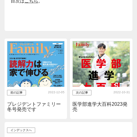
目次は
こちら
。
2022-12-05
2022-10-31
前の記事
次の記事
プレジデントファミリー
医学部進学大百科2023発
冬号発売です
売
インデックスへ