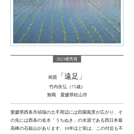
2023優秀賞
「遠足」
画題
竹内良弘（75歳）
無職 愛媛県松山市
愛媛県西条市禎瑞の土手周辺には田園風景が広がり、そ
の先には西条の名水「うちぬき」の水源である西日本最
高峰の石鎚山があります。10年ほど前は、この付近も不