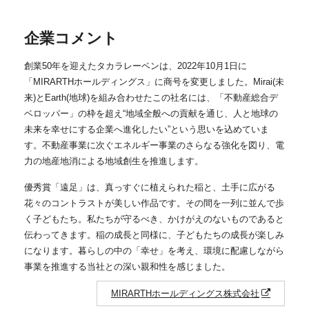
企業コメント
創業50年を迎えたタカラレーベンは、2022年10月1日に
「MIRARTHホールディングス」に商号を変更しました。Mirai(未
来)とEarth(地球)を組み合わせたこの社名には、「不動産総合デ
ベロッパー」の枠を超え“地域全般への貢献を通じ、人と地球の
未来を幸せにする企業へ進化したい”という思いを込めていま
す。不動産事業に次ぐエネルギー事業のさらなる強化を図り、電
力の地産地消による地域創生を推進します。
優秀賞「遠足」は、真っすぐに植えられた稲と、土手に広がる
花々のコントラストが美しい作品です。その間を一列に並んで歩
く子どもたち。私たちが守るべき、かけがえのないものであると
伝わってきます。稲の成長と同様に、子どもたちの成長が楽しみ
になります。暮らしの中の「幸せ」を考え、環境に配慮しながら
事業を推進する当社との深い親和性を感じました。
MIRARTHホールディングス株式会社