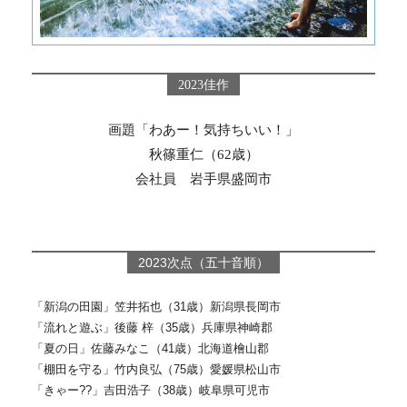
2023佳作
画題「わあー！気持ちいい！」
秋篠重仁（62歳）
会社員 岩手県盛岡市
2023次点（五十音順）
「新潟の田園」笠井拓也（31歳）新潟県長岡市
「流れと遊ぶ」後藤 梓（35歳）兵庫県神崎郡
「夏の日」佐藤みなこ（41歳）北海道檜山郡
「棚田を守る」竹内良弘（75歳）愛媛県松山市
「きゃー??」吉田浩子（38歳）岐阜県可児市