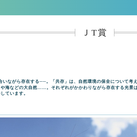
ＪT賞
合いながら存在する──。「共存」は、自然環境の保全について考
山や海などの大自然……。それぞれがかかわりながら存在する光景
待しています。