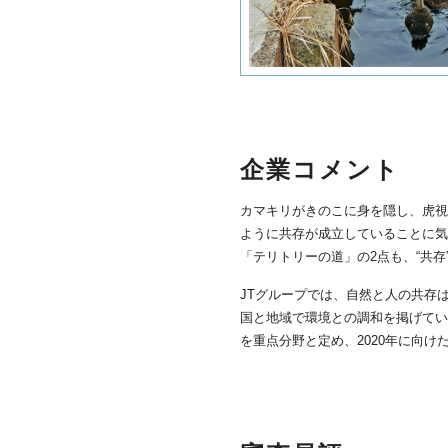
企業コメント
カマキリがきのこに身を隠し、虎視
ように共存が成立していることに気
「テリトリーの道」の2点も、“共
JTグループでは、自然と人の共存
国と地域で環境との調和を掲げてい
を重点分野と定め、2020年に向け