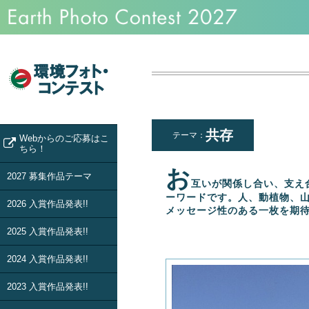
共存
テーマ：
Webからのご応募はこ
ちら！
お
2027 募集作品テーマ
互いが関係し合い、支え
ーワードです。人、動植物、
2026 入賞作品発表!!
メッセージ性のある一枚を期
2025 入賞作品発表!!
2024 入賞作品発表!!
2023 入賞作品発表!!