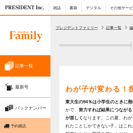
雑誌
書籍
デジタル
その他サービ
プレジデントファミリー
記事一覧
記事一覧
最新号
わが子が変わる！
東大生の94
％は小学生のときに熱
バックナンバー
かで、
努力すれば結果につながる
が楽しく
なります。この夏、わが
れたことしかできない子」はこれ
予約購読