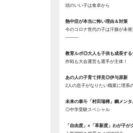
頭のいい子は食卓から
熱中症が本当に怖い理由＆対策
今のコロナ世代の子は汗腺が未発
---------
教育ルポ◎大人も子供も成長する
作戦も大会運営も選手が主体！
あの人の子育て拝見◎伊与原新
2人の息子がなりたい職業に理系
未来の泰斗「村田瑞稀」鋼メンタ
◎中学受験スペシャル
「自由度」×「革新度」わが子が