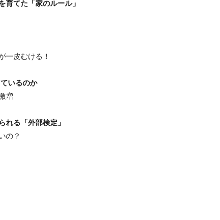
を育てた「家のルール」
が一皮むける！
きているのか
激増
られる「外部検定」
いの？