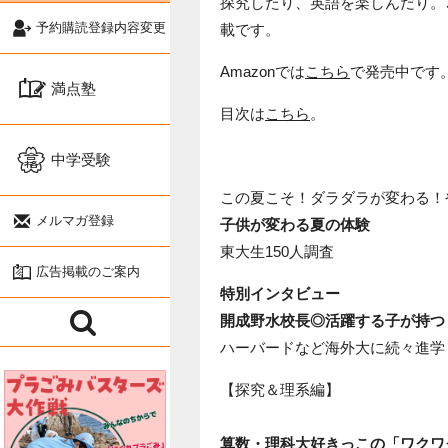
探究したり、英語を楽しんだり。
予約購読登録内容変更
載です。
Amazonでは
こちら
で発売中です
満点塾
目次は
こちら
。
中学受験
この夏こそ！ダラダラが変わる！
メルマガ登録
子供が変わる夏の体験
東大生150人調査
広告掲載のご案内
特別インタビュー
開成野水校長◎活躍する子が持つ
ハーバードなど海外大に続々進学！
【探究＆理系編】
算数・理科大好きっこの「ワクワ