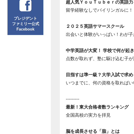
超人気ＹｏｕＴｕｂｅｒの英語力
留学経験なしでバイリンガルに！
プレジデント
ファミリー公式
２０２５英語サマースクール
Facebook
出会いと体験がいっぱい！わが子
中学英語が大変！
学校で何が起
点数が取れず、塾に駆け込む子が
目指すは準一級？大学入試で求め
いつまでに、何の資格を取ればい
---------
最新！東大合格者数ランキング
全国高校の実力を拝見
脳を成長させる「脂」とは