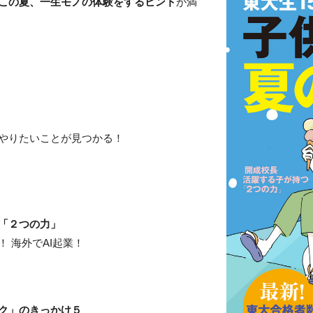
この夏、一生モノの体験をするヒント
が満
。
やりたいことが見つかる！
「２つの力」
 海外でAI起業！
ク」のきっかけ５