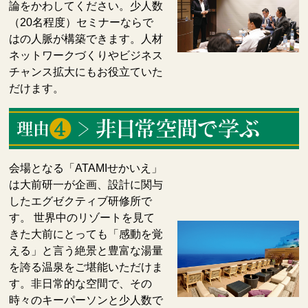
論をかわしてください。少人数
（20名程度）セミナーならで
はの人脈が構築できます。人材
ネットワークづくりやビジネス
チャンス拡大にもお役立ていた
だけます。
会場となる「ATAMIせかいえ」
は大前研一が企画、設計に関与
したエグゼクティブ研修所で
す。 世界中のリゾートを見て
きた大前にとっても「感動を覚
える」と言う絶景と豊富な湯量
を誇る温泉をご堪能いただけま
す。非日常的な空間で、その
時々のキーパーソンと少人数で