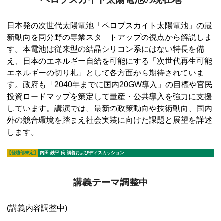
日本発の次世代太陽電池「ペロブスカイト太陽電池」の最
新動向を同分野の専業スタートアップの視点から解説しま
す。本電池は従来型の結晶シリコン系にはない特長を備
え、日本のエネルギー自給を可能にする「次世代再生可能
エネルギーの切り札」として各方面から期待されていま
す。政府も「2040年までに国内20GW導入」の目標や官民
投資ロードマップを策定して量産・公共導入を強力に支援
しています。講演では、最新の政策動向や技術動向、国内
外の競合環境を踏まえ社会実装に向けた課題と展望を詳述
します。
【登壇部未定】
内田 鉄平
氏 講義およびディスカッション
講義テーマ調整中
(講義内容調整中)