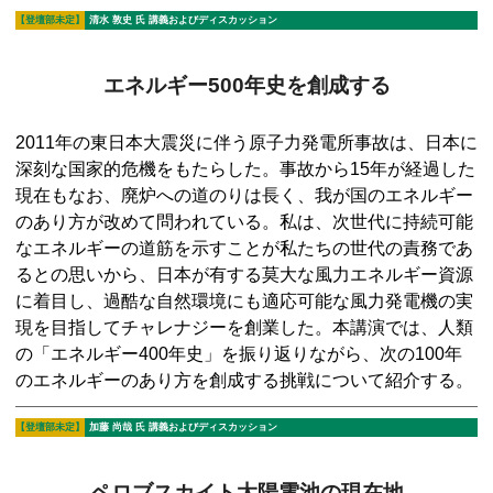
【登壇部未定】
清水 敦史
氏 講義およびディスカッション
エネルギー500年史を創成する
2011年の東日本大震災に伴う原子力発電所事故は、日本に
深刻な国家的危機をもたらした。事故から15年が経過した
現在もなお、廃炉への道のりは長く、我が国のエネルギー
のあり方が改めて問われている。私は、次世代に持続可能
なエネルギーの道筋を示すことが私たちの世代の責務であ
るとの思いから、日本が有する莫大な風力エネルギー資源
に着目し、過酷な自然環境にも適応可能な風力発電機の実
現を目指してチャレナジーを創業した。本講演では、人類
の「エネルギー400年史」を振り返りながら、次の100年
のエネルギーのあり方を創成する挑戦について紹介する。
【登壇部未定】
加藤 尚哉
氏 講義およびディスカッション
ペロブスカイト太陽電池の現在地